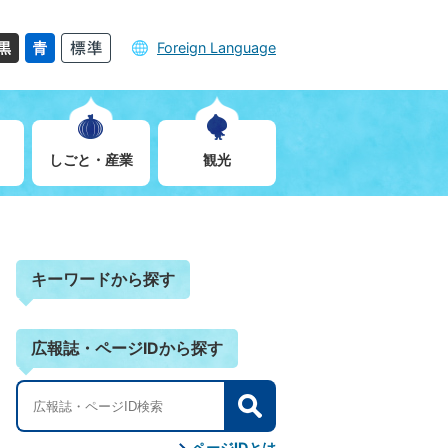
Foreign Language
しごと・産業
観光
キーワードから探す
広報誌・ページIDから探す
検
索
ページIDとは