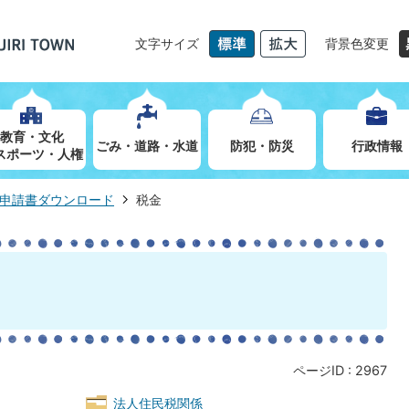
文字サイズ
背景色変更
教育・文化
ごみ・道路・水道
防犯・防災
行政情報
スポーツ・人権
申請書ダウンロード
税金
ページID :
2967
法人住民税関係