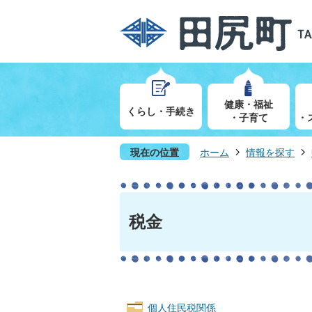
健康・福祉
くらし・手続き
・子育て
・
現在の位置
ホーム
情報を探す
税金
個人住民税関係