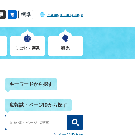
Foreign Language
しごと・産業
観光
キーワードから探す
広報誌・ページIDから探す
検
索
ページIDとは