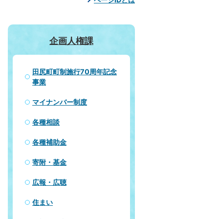
企画人権課
田尻町町制施行70周年記念
事業
マイナンバー制度
各種相談
各種補助金
寄附・基金
広報・広聴
住まい