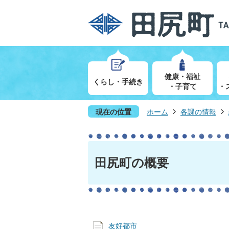
健康・福祉
くらし・手続き
・子育て
・
現在の位置
ホーム
各課の情報
田尻町の概要
友好都市