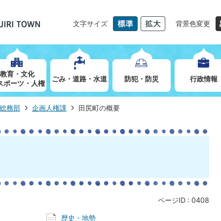
文字サイズ
背景色変更
教育・文化
ごみ・道路・水道
防犯・防災
行政情報
スポーツ・人権
総務部
企画人権課
田尻町の概要
ページID :
0408
歴史・地勢