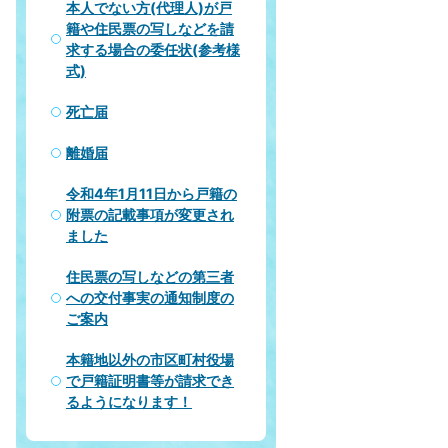
本人でない方(代理人)が戸
籍や住民票の写しなどを請
求する場合の委任状(参考様
式)
死亡届
離婚届
令和4年1月11日から戸籍の
附票の記載事項が変更され
ました
住民票の写しなどの第三者
への交付事実の通知制度の
ご案内
本籍地以外の市区町村役場
で戸籍証明書等が請求でき
るようになります！