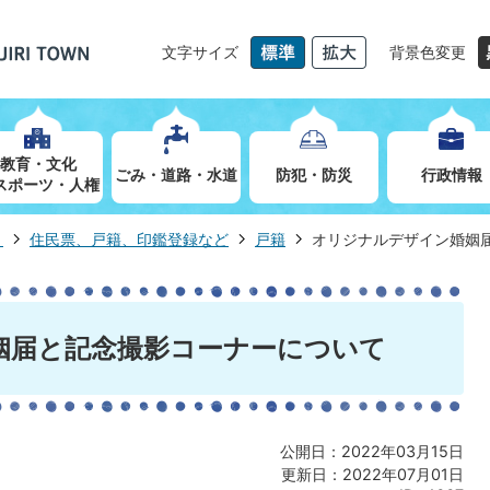
文字サイズ
背景色変更
教育・文化
ごみ・道路・水道
防犯・防災
行政情報
スポーツ・人権
き
住民票、戸籍、印鑑登録など
戸籍
オリジナルデザイン婚姻
姻届と記念撮影コーナーについて
公開日：2022年03月15日
更新日：2022年07月01日